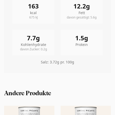
163
12.2
g
kcal
Fett
675
kJ
davon gesättigt
:
5.6
g
7.7
g
1.5
g
Kohlenhydrate
Protein
davon Zucker
:
0.2
g
Salz
:
3.72
g pr. 100g
Andere Produkte