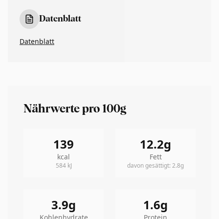
Datenblatt
Datenblatt
Nährwerte pro 100g
139
12.2
g
kcal
Fett
584
kJ
davon gesättigt
:
2.8
g
3.9
g
1.6
g
Kohlenhydrate
Protein