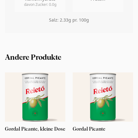
davon Zucker
:
0.0
g
Salz
:
2.33
g pr. 100g
Andere Produkte
Gordal Picante, kleine Dose
Gordal Picante