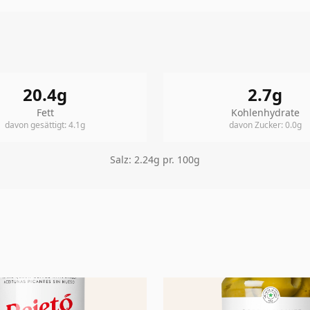
20.4
g
2.7
g
Fett
Kohlenhydrate
davon gesättigt
:
4.1
g
davon Zucker
:
0.0
g
Salz
:
2.24
g pr. 100g