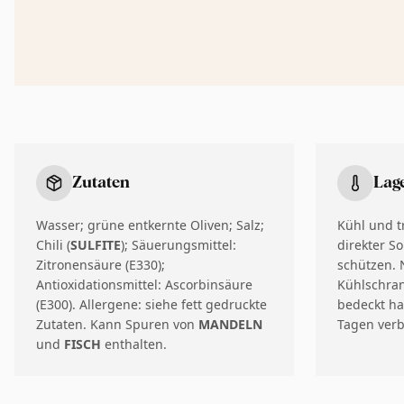
Zutaten
Lag
Wasser; grüne entkernte Oliven; Salz;
Kühl und t
Chili (
SULFITE
); Säuerungsmittel:
direkter S
Zitronensäure (E330);
schützen.
Antioxidationsmittel: Ascorbinsäure
Kühlschran
(E300). Allergene: siehe fett gedruckte
bedeckt ha
Zutaten. Kann Spuren von
MANDELN
Tagen ver
und
FISCH
enthalten.