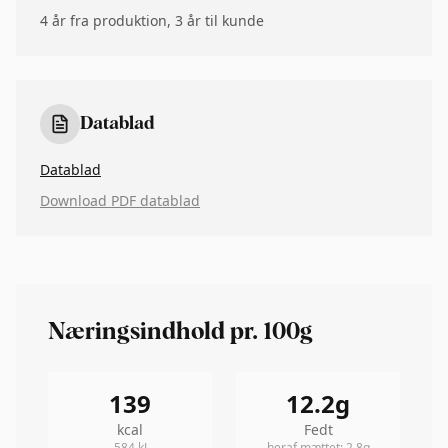
4 år fra produktion, 3 år til kunde
Datablad
Datablad
Download PDF datablad
Næringsindhold pr. 100g
139
12.2
g
kcal
Fedt
584
kJ
heraf mættet
:
2.8
g