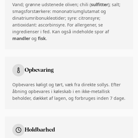
Vand; grønne udstenede oliven; chili (
sulfitter
); salt;
smagsforstærkere: mononatriumglutamat og
dinatriumribonukleotider; syre: citronsyre;
antioxidant: ascorbinsyre. For allergener, se
ingredienser i fed. Kan også indeholde spor af
mandler
og
fisk
.
Opbevaring
Opbevares køligt og tørt, væk fra direkte sollys. Efter
åbning opbevares i køleskab i en ikke-metallisk
beholder, dækket af lagen, og forbruges inden 7 dage.
Holdbarhed