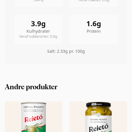
3.9
g
1.6
g
Kulhydrater
Protein
heraf sukkerarter
:
0.0
g
Salt
:
2.33
g pr. 100g
Andre produkter