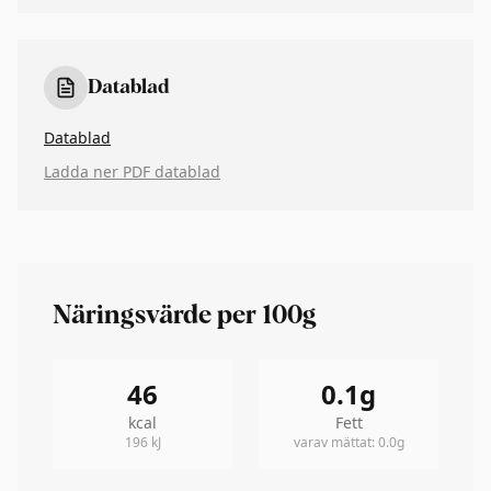
Datablad
Datablad
Ladda ner PDF datablad
Näringsvärde per 100g
46
0.1
g
kcal
Fett
196
kJ
varav mättat
:
0.0
g