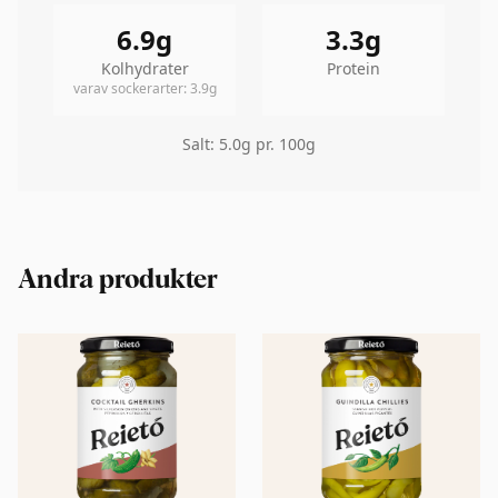
6.9
g
3.3
g
Kolhydrater
Protein
varav sockerarter
:
3.9
g
Salt
:
5.0
g pr. 100g
Andra produkter